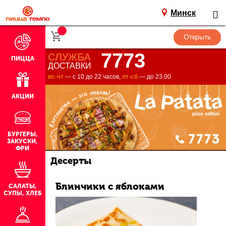
Минск
7773
СЛУЖБА
ПИЦЦА
ДОСТАВКИ
вс-чт
— с 10 до 22 часов,
пт-сб
— до 23.00
АКЦИИ
БУРГЕРЫ,
ЗАКУСКИ,
ФРИ
Десерты
Блинчики с яблоками
САЛАТЫ,
СУПЫ, ХЛЕБ