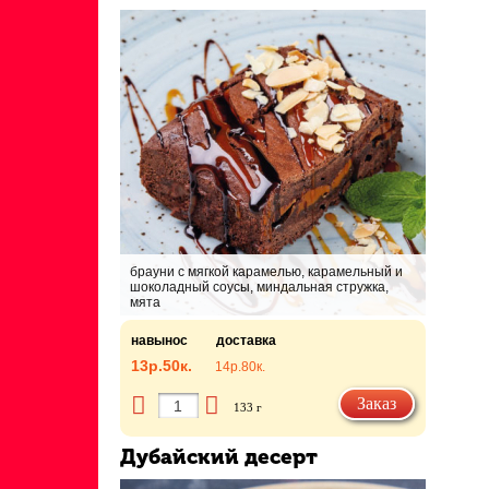
брауни с мягкой карамелью, карамельный и
шоколадный соусы, миндальная стружка,
мята
навынос
доставка
13р.
50к.
14р.
80к.
Заказ
133 г
Дубайский десерт