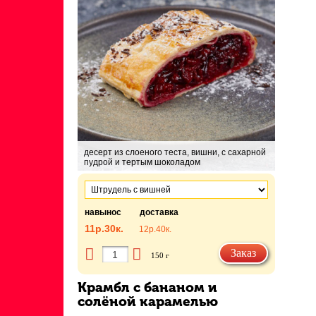
десерт из слоеного теста, вишни, с сахарной
пудрой и тертым шоколадом
навынос
доставка
11р.
30к.
12р.
40к.
Заказ
150 г
Крамбл с бананом и
солёной карамелью