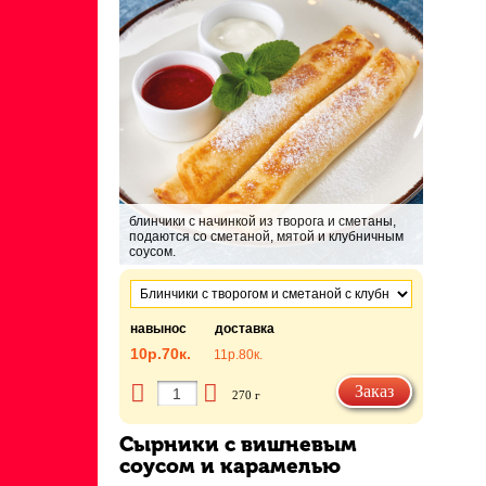
блинчики с начинкой из творога и сметаны,
подаются со сметаной, мятой и клубничным
соусом.
навынос
доставка
10р.
70к.
11р.
80к.
Заказ
270 г
Сырники с вишневым
соусом и карамелью