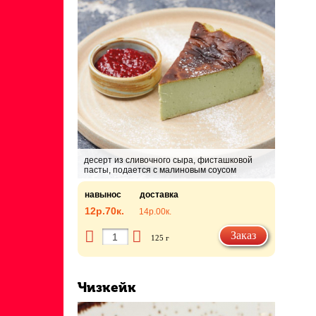
десерт из сливочного сыра, фисташковой
пасты, подается с малиновым соусом
навынос
доставка
12р.
70к.
14р.
00к.
Заказ
125 г
Чизкейк