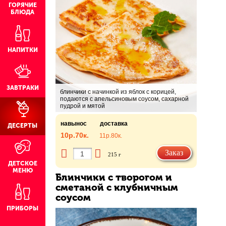
ГОРЯЧИЕ
БЛЮДА
НАПИТКИ
ЗАВТРАКИ
блинчики с начинкой из яблок с корицей,
подаются с апельсиновым соусом, сахарной
пудрой и мятой
навынос
доставка
ДЕСЕРТЫ
10р.
70к.
11р.
80к.
Заказ
215 г
ДЕТСКОЕ
МЕНЮ
Блинчики с творогом и
сметаной с клубничным
соусом
ПРИБОРЫ