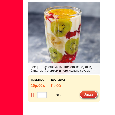
десерт с кусочками вишневого желе, киви,
бананом, йогуртом и персиковым соусом
навынос
доставка
10р.
00к.
11р.
00к.
Заказ
330 г