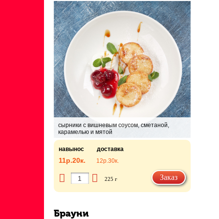
сырники с вишневым соусом, сметаной,
карамелью и мятой
навынос
доставка
11р.
20к.
12р.
30к.
Заказ
225 г
Брауни