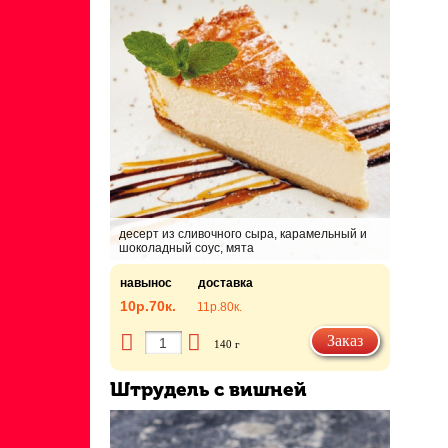
десерт из сливочного сыра, карамельный и
шоколадный соус, мята
навынос
доставка
10р.
70к.
11р.
80к.
Заказ
140 г
Штрудель с вишней