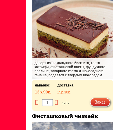
десерт из шоколадного бисквита, теста
катаифи, фисташковой пасты, фундучного
пралине, заварного крема и шоколадного
ганаша, подается с твердым шоколадом
навынос
доставка
13р.
90к.
15р.
30к.
Заказ
120 г
Фисташковый чизкейк