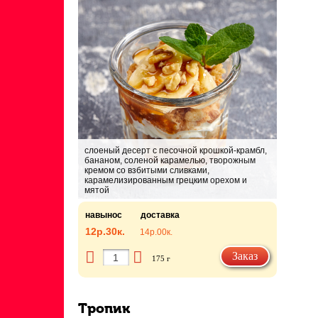
слоеный десерт с песочной крошкой-крамбл,
бананом, соленой карамелью, творожным
кремом со взбитыми сливками,
карамелизированным грецким орехом и
мятой
навынос
доставка
12р.
30к.
14р.
00к.
Заказ
175 г
Тропик